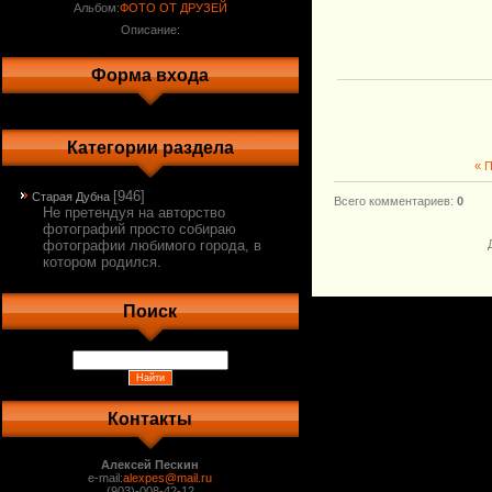
Альбом:
ФОТО ОТ ДРУЗЕЙ
Описание:
Форма входа
Категории раздела
« 
[946]
Старая Дубна
Всего комментариев
:
0
Не претендуя на авторство
фотографий просто собираю
фотографии любимого города, в
котором родился.
Поиск
Контакты
Алексей Пескин
e-mail:
alexpes@mail.ru
(903)-008-42-12