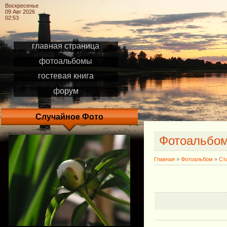
Воскресенье
09 Авг 2026
02:53
главная страница
фотоальбомы
гостевая книга
форум
Случайное Фото
Фотоальбо
Главная
»
Фотоальбом
»
Ст